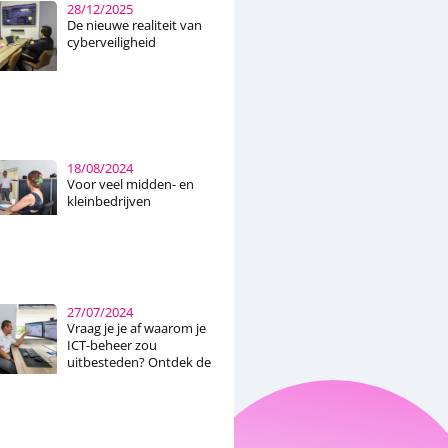
28/12/2025
De nieuwe realiteit van
cyberveiligheid
18/08/2024
Voor veel midden- en
kleinbedrijven
27/07/2024
Vraag je je af waarom je
ICT-beheer zou
uitbesteden? Ontdek de
voordelen van externe
ICT-oplossingen, van
kostenbesparing en
toegang tot expertise
tot verbeterde