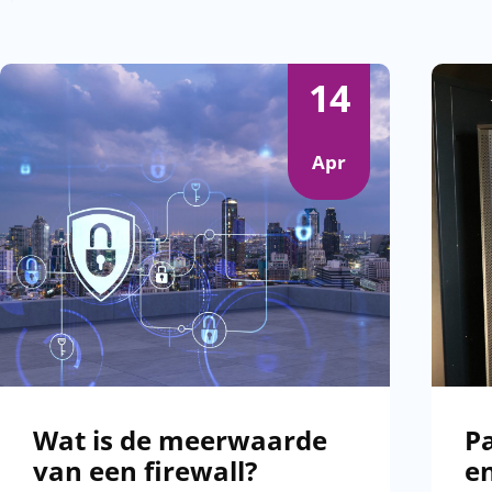
14
Apr
revious
Wat is de meerwaarde
Pa
van een firewall?
e