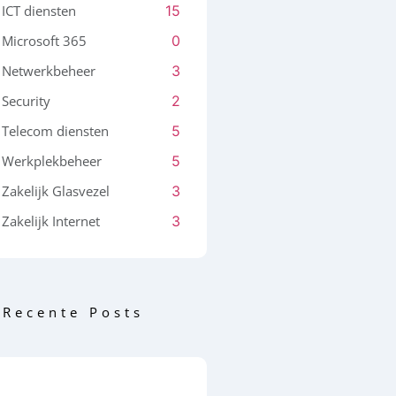
ICT diensten
15
Microsoft 365
0
Netwerkbeheer
3
Security
2
Telecom diensten
5
Werkplekbeheer
5
Zakelijk Glasvezel
3
Zakelijk Internet
3
Recente Posts