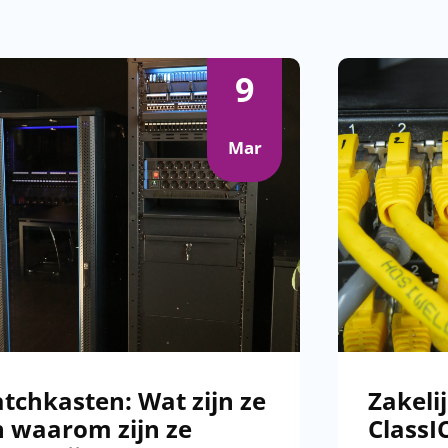
9
Mar
202
Azu
Azu
cla
Col
tchkasten: Wat zijn ze
Zakeli
n waarom zijn ze
ClassI
For