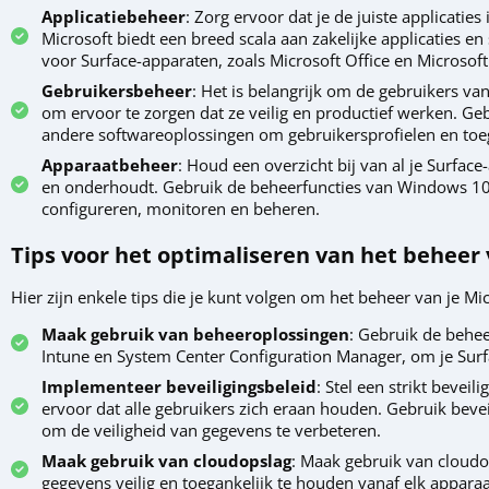
Applicatiebeheer
: Zorg ervoor dat je de juiste applicaties
Microsoft biedt een breed scala aan zakelijke applicaties e
voor Surface-apparaten, zoals Microsoft Office en Microsof
Gebruikersbeheer
: Het is belangrijk om de gebruikers va
om ervoor te zorgen dat ze veilig en productief werken. G
andere softwareoplossingen om gebruikersprofielen en toe
Apparaatbeheer
: Houd een overzicht bij van al je Surfac
en onderhoudt. Gebruik de beheerfuncties van Windows 10
configureren, monitoren en beheren.
Tips voor het optimaliseren van het beheer
Hier zijn enkele tips die je kunt volgen om het beheer van je Mi
Maak gebruik van beheeroplossingen
: Gebruik de behee
Intune en System Center Configuration Manager, om je Surf
Implementeer beveiligingsbeleid
: Stel een strikt bevei
ervoor dat alle gebruikers zich eraan houden. Gebruik beve
om de veiligheid van gegevens te verbeteren.
Maak gebruik van cloudopslag
: Maak gebruik van cloudo
gegevens veilig en toegankelijk te houden vanaf elk apparaat