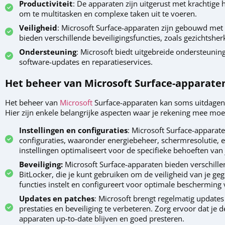
Productiviteit
: De apparaten zijn uitgerust met krachtige
om te multitasken en complexe taken uit te voeren.
Veiligheid
: Microsoft Surface-apparaten zijn gebouwd met 
bieden verschillende beveiligingsfuncties, zoals gezichtshe
Ondersteuning
: Microsoft biedt uitgebreide ondersteunin
software-updates en reparatieservices.
Het beheer van Microsoft Surface-apparate
Het beheer van
Microsoft
Surface-apparaten kan soms uitdagend 
Hier zijn enkele belangrijke aspecten waar je rekening mee mo
Instellingen en configuraties
: Microsoft Surface-apparate
configuraties, waaronder energiebeheer, schermresolutie, e
instellingen optimaliseert voor de specifieke behoeften van 
Beveiliging:
Microsoft Surface-apparaten bieden verschille
BitLocker, die je kunt gebruiken om de veiligheid van je ge
functies instelt en configureert voor optimale bescherming
Updates en patches
: Microsoft brengt regelmatig updates
prestaties en beveiliging te verbeteren. Zorg ervoor dat je d
apparaten up-to-date blijven en goed presteren.