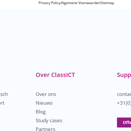
Privacy Policy
Algemene Voorwaarden
Sitemap
Over ClassICT
Supp
isch
Over ons
contac
rt
Nieuws
+31(0
Blog
Study cases
Off
Partners