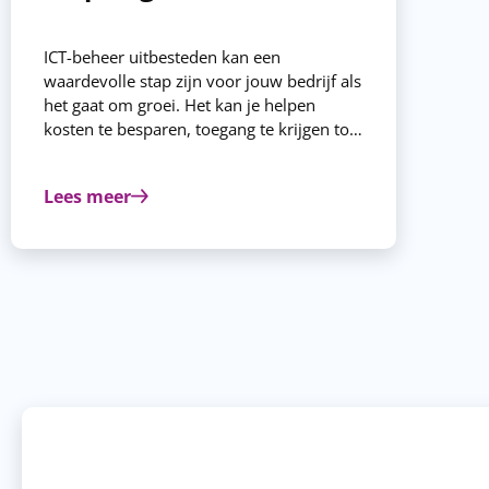
ICT-beheer uitbesteden kan een
waardevolle stap zijn voor jouw bedrijf als
het gaat om groei. Het kan je helpen
kosten te besparen, toegang te krijgen tot
expertise en technologie, flexibeler te
werken en je gegevens betr te
Lees meer
beschermen. Door je ICT-beheer uit te
besteden aan een professioneel bedrijf
zoals ClassICT, kun jij je focussen op je
corebusiness en zorgeloos groeien. Lees
onze blog om meer te weten te komen
over de voordelen van ICT-beheer
uitbesteden voor jouw bedrijf en hoe
ClassICT je hierbij kan helpen.