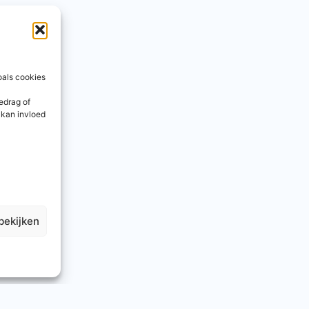
oals cookies
edrag of
 kan invloed
bekijken