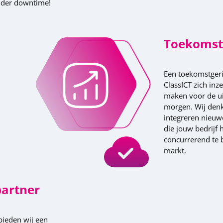
nder downtime!
Toekomst
Een toekomstgeri
ClassICT zich inz
maken voor de ui
morgen. Wij denk
integreren nieuw
die jouw bedrijf 
concurrerend te 
markt.
partner
 bieden wij een