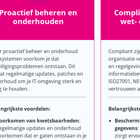
Proactief beheren en
Compli
onderhouden
wet- 
r proactief beheer en onderhoud
Compliant zij
systemen voorkom je dat
organisatie v
iligingsproblemen ontstaan. Dit
en regelgevi
t regelmatige updates, patches en
informatiebev
rhoud om je IT-omgeving sterk en
ISO27001, NE
ig te houden.
vertrouwen a
ngrijkste voordelen:
Belangrijkst
oorkomen van kwetsbaarheden
:
Beschermi
egelmatige updates en onderhoud
gegevens
:
oorkomen dat er gaten ontstaan in je
zorgt ervo