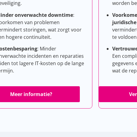
eveiliging.
worden be
inder onverwachte downtime
:
Voorkome
oorkomen van problemen
juridische 
ermindert storingen, wat zorgt voor
vermindert
en hogere continuïteit.
te voldoen 
ostenbesparing
: Minder
Vertrouw
nverwachte incidenten en reparaties
Een complia
eiden tot lagere IT-kosten op de lange
gegevens e
ermijn.
wat de rep
Meer informatie?
Ver