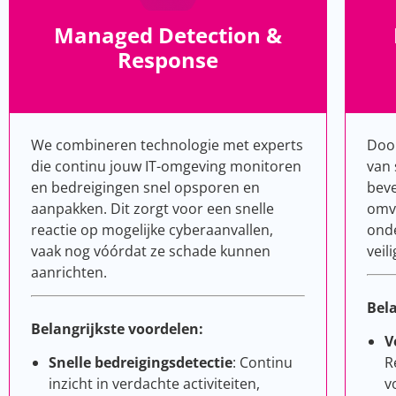
Managed Detection &
Response
We combineren technologie met experts
Doo
die continu jouw IT-omgeving monitoren
van 
en bedreigingen snel opsporen en
beve
aanpakken. Dit zorgt voor een snelle
omva
reactie op mogelijke cyberaanvallen,
onde
vaak nog vóórdat ze schade kunnen
veil
aanrichten.
Bela
Belangrijkste voordelen:
V
Snelle bedreigingsdetectie
: Continu
R
inzicht in verdachte activiteiten,
v