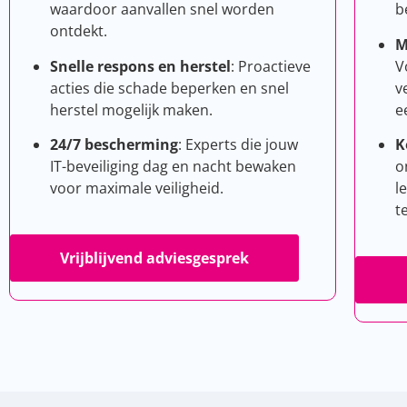
waardoor aanvallen snel worden
b
ontdekt.
M
Snelle respons en herstel
: Proactieve
V
acties die schade beperken en snel
v
herstel mogelijk maken.
e
24/7 bescherming
: Experts die jouw
K
IT-beveiliging dag en nacht bewaken
o
voor maximale veiligheid.
l
t
Vrijblijvend adviesgesprek