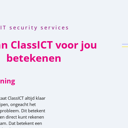
IT security services
an ClassICT voor jou
betekenen
uning
at ClassICT altijd klaar
lpen, ongeacht het
t probleem. Dit betekent
gen direct kunt rekenen
eam. Dat betekent een