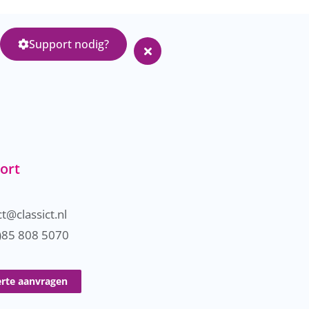
Support nodig?
ort
t@classict.nl
)85 808 5070
erte aanvragen