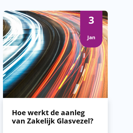
3
Jan
Hoe werkt de aanleg
van Zakelijk Glasvezel?