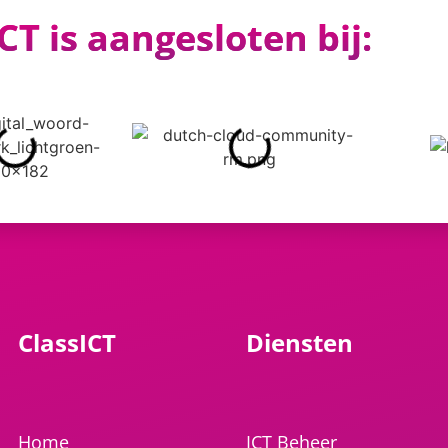
CT is aangesloten bij:
ClassICT
Diensten
Home
ICT Beheer