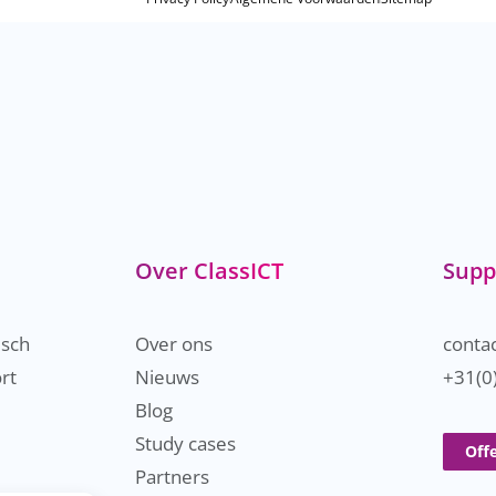
Over ClassICT
Supp
isch
Over ons
contac
rt
Nieuws
+31(0
Blog
Study cases
Off
Partners