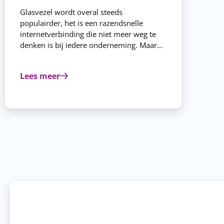
Glasvezel wordt overal steeds
populairder, het is een razendsnelle
internetverbinding die niet meer weg te
denken is bij iedere onderneming. Maar
hoe werkt de aanleg van de glasvezellijn,
wat komt er allemaal bij kijken? Je leest
Lees meer
het in deze blog.