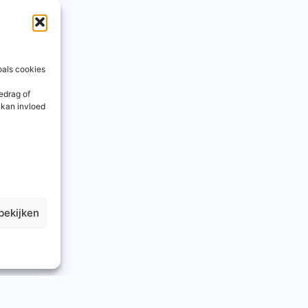
oals cookies
edrag of
 kan invloed
bekijken