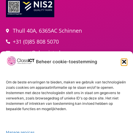
Thull 40A, 6365AC Schinnen
+31 (0)85 808 5070
contact@classict.nl
Beheer cookie-toestemming
Om de beste ervaringen te bieden, maken we gebruik van technologieën
zoals cookies om apparaatinformatie op te slaan en/of te openen.
ClassICT
Diensten
Instemmen met deze technologieën stelt ons in staat om gegevens te
verwerken, zoals browsegedrag of unieke ID's op deze site. Het niet
instemmen of intrekken van toestemming kan invloed hebben op
bepaalde functies en mogelijkheden.
Home
ICT Beheer
Over ClassICT
ICT Consultancy
Werken bij
ICT Support
Manage services