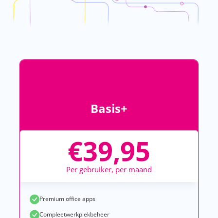
Basis+
€
39,95
Per gebruiker, per maand
Premium office apps
Compleetwerkplekbeheer