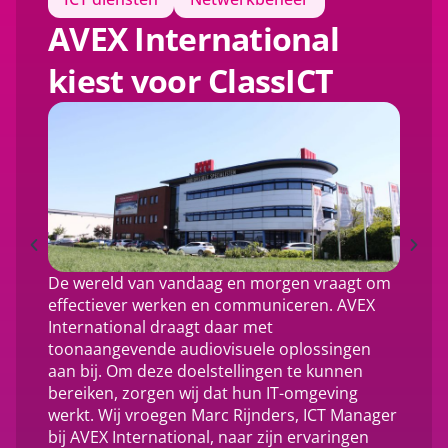
AVEX International
kiest voor ClassICT
De wereld van vandaag en morgen vraagt om
effectiever werken en communiceren. AVEX
International draagt daar met
toonaangevende audiovisuele oplossingen
aan bij. Om deze doelstellingen te kunnen
bereiken, zorgen wij dat hun IT-omgeving
werkt. Wij vroegen Marc Rijnders, ICT Manager
bij AVEX International, naar zijn ervaringen