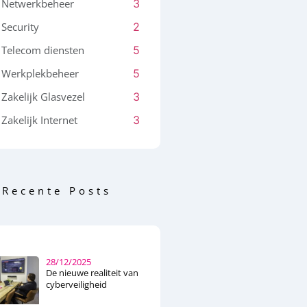
Netwerkbeheer
3
Security
2
Telecom diensten
5
Werkplekbeheer
5
Zakelijk Glasvezel
3
Zakelijk Internet
3
Recente Posts
28/12/2025
De nieuwe realiteit van
cyberveiligheid