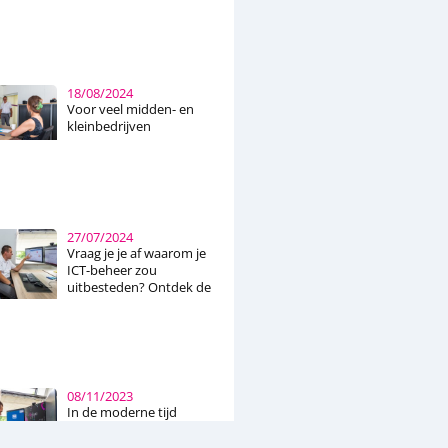
18/08/2024
Voor veel midden- en
kleinbedrijven
27/07/2024
Vraag je je af waarom je
ICT-beheer zou
uitbesteden? Ontdek de
voordelen van externe
ICT-oplossingen, van
kostenbesparing en
toegang tot expertise
tot verbeterde
beveiliging en
08/11/2023
schaalbaarheid. Leer
In de moderne tijd
hoe Managed Services
vormt
en onze samenwerking