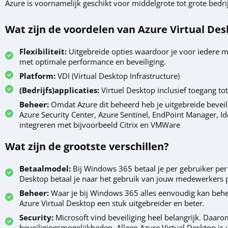
Azure is voornamelijk geschikt voor middelgrote tot grote bedri
Wat zijn de voordelen van Azure Virtual De
Flexibiliteit:
Uitgebreide opties waardoor je voor iedere m
met optimale performance en beveiliging.
Platform:
VDI (Virtual Desktop Infrastructure)
(Bedrijfs)applicaties:
Virtuel Desktop inclusief toegang tot
Beheer:
Omdat Azure dit beheerd heb je uitgebreide bevei
Azure Security Center, Azure Sentinel, EndPoint Manager, Id
integreren met bijvoorbeeld Citrix en VMWare
Wat zijn de grootste verschillen?
Betaalmodel:
Bij Windows 365 betaal je per gebruiker per 
Desktop betaal je naar het gebruik van jouw medewerkers 
Beheer:
Waar je bij Windows 365 alles eenvoudig kan beher
Azure Virtual Desktop een stuk uitgebreider en beter.
Security:
Microsoft vind beveiliging heel belangrijk. Daar
beveiligingsmogelijkheden. Alleen Azure Virtual Desktop is 