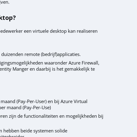
jven.
sktop?
edewerker een virtuele desktop kan realiseren
202
 duizenden remote (bedrijf)applicaties.
Azu
ligingsmogelijkheden waaronder Azure Firewall,
Azu
entity Manger en daarbij is het gemakkelijk te
cla
Col
maand (Pay-Per-User) en bij Azure Virtual
per maand (Pay-Per-Use)
For
en zijn de functionaliteiten en mogelijkheden bij
Hog
om hebben beide systemen solide
Hos
uitgebreider.