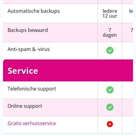
Automatische backups
Iedere
Ie
12 uur
Backups bewaard
7
7 
dagen
Anti-spam & -virus
Service
Telefonische support
Online support
Gratis verhuisservice