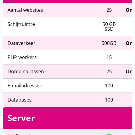
Aantal websites
25
Onb
Schijfruimte
50 GB
1
SSD
Dataverkeer
500GB
Onb
PHP workers
15
Domeinaliassen
25
Onb
E-mailadressen
100
Databases
100
Server