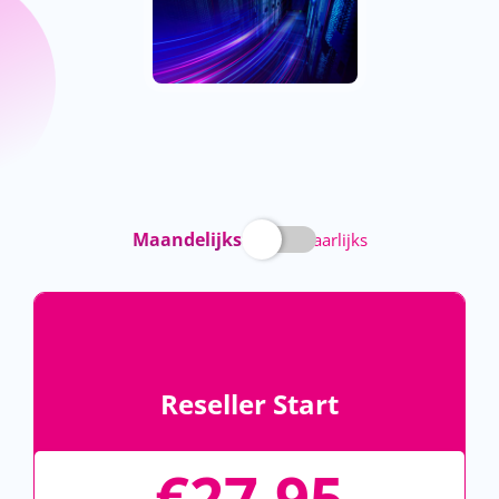
Maandelijks
Jaarlijks
Reseller Start
€
27,95